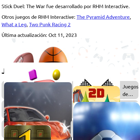
Stick Duel: The War fue desarrollado por RHM Interactive.
Otros juegos de RHM Interactive:
The Pyramid Adventure
,
What a Leg
,
Two Punk Racing 2
Última actualización: Oct 11, 2023
Juega también
Juegos
Juegos
de
de
Deportes
Carrera
Juegos
Juegos
3D
2D
Juegos
Juegos
de
Coopera