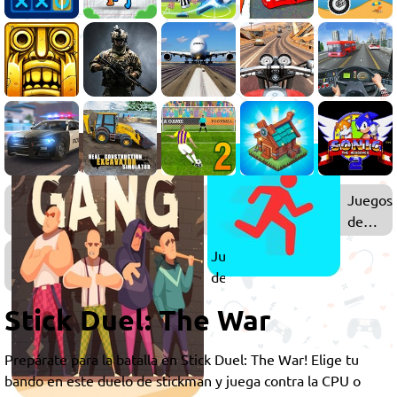
Juegos
Juegos
de
de
2
Stickm
Juegos
Jugadores
de
Chicos
Stick Duel: The War
Prepárate para la batalla en Stick Duel: The War! Elige tu
bando en este duelo de stickman y juega contra la CPU o