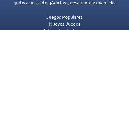
gratis al instante. ¡Adictivo, desafiante y divertido!
Juegos Populares
Nuevos Juegos
Categorías de Juegos
Blog
Contactos
Política de Privacidad
Términos de Servicio
© 2016-2022 Appgeneration. All Rights Reserved.