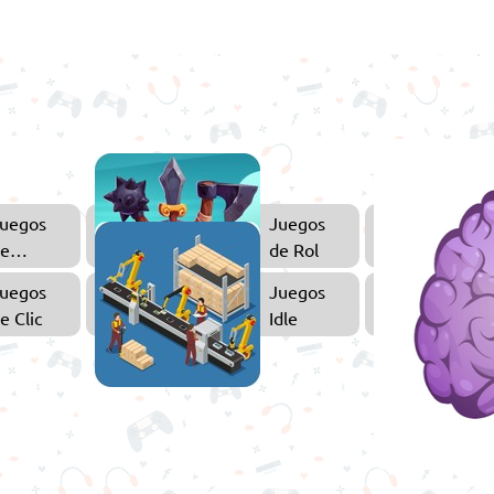
uegos
Juegos
e
de Rol
uerra
uegos
Juegos
e Clic
Idle