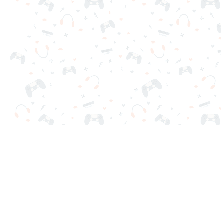
Tus juegos online favoritos están aquí en Reludi. Sin de
Juegos Populares