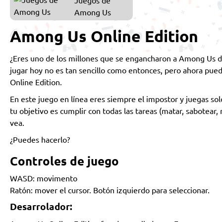
Among Us
Among Us Online Edition
¿Eres uno de los millones que se engancharon a Among Us d
jugar hoy no es tan sencillo como entonces, pero ahora pue
Online Edition.
En este juego en línea eres siempre el impostor y juegas sol
tu objetivo es cumplir con todas las tareas (matar, sabotear, 
vea.
¿Puedes hacerlo?
Controles de juego
WASD: movimento
Ratón: mover el cursor. Botón izquierdo para seleccionar.
Desarrolador: