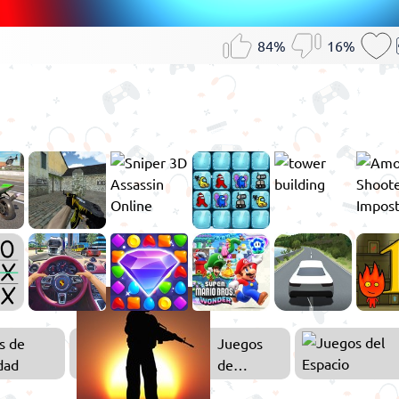
84%
16%
s de
Juegos
dad
de
Acción