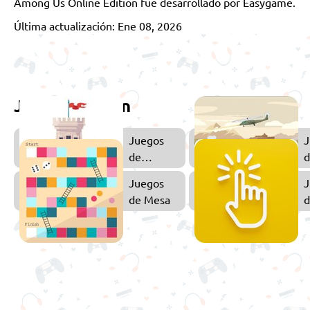
Among Us Online Edition fue desarrollado por Easygame.
Última actualización: Ene 08, 2026
Juega también
Juegos
J
de
d
Defensa
G
Juegos
J
de
de Mesa
d
Torres