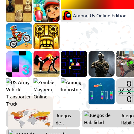
Among Us Online Edition
Juegos
Juego
de
Habili
Estrategia
Juegos de