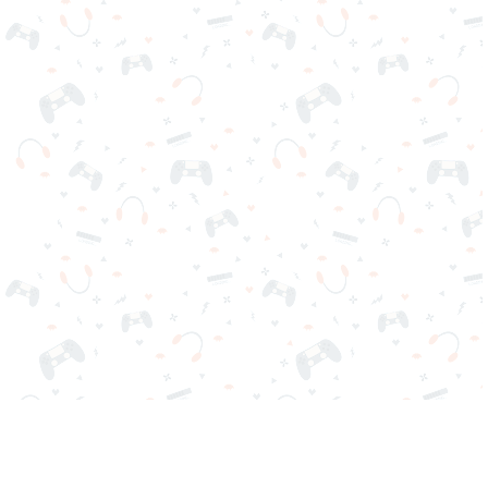
Tus juegos online favoritos están aquí en Reludi. Sin descargas
ni registro. Elige tu juego, cárgalo en tu navegador y juega