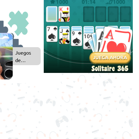
Juegos
de
Puzzle
Juegos
de
Simulación