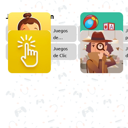
Juega también
Juegos
J
de
p
Cuidar
N
Juegos
J
de Clic
d
O
O