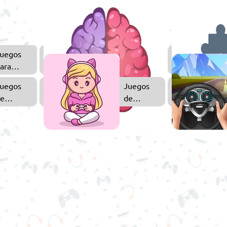
uegos
Juegos
ara
de
iños
Lógica
uegos
Juegos
e
de
bjetos
Chicas
cultos