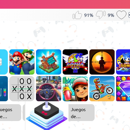
91%
9%
uegos
Juegos
e
de
nimales
Arcade