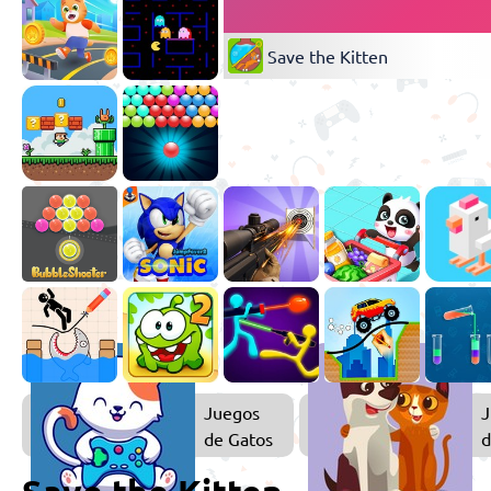
Save the Kitten
Juegos
J
de Gatos
d
A