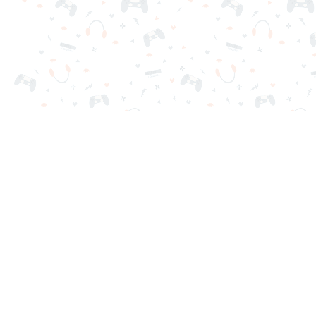
Tus juegos online favoritos están aquí en Reludi. Sin de
Juegos Populares
Nuevos Juegos
Categorías de Juegos
Blog