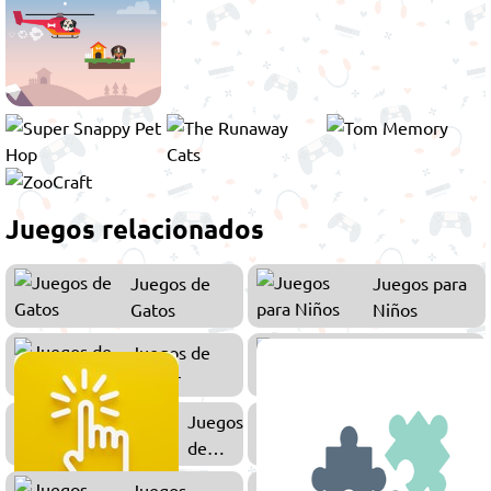
Juegos relacionados
Juegos de
Juegos para
Gatos
Niños
Juegos de
Juegos de
Cuidar
Arcade
Juegos
Juegos de
de
Perros
Clic
Juegos