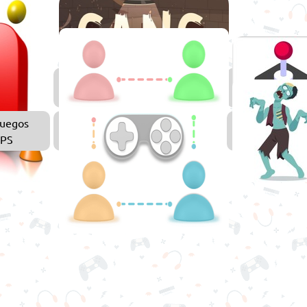
Juegos
Juegos
3D
de
Chicos
uegos
Juegos
FPS
Multijugador