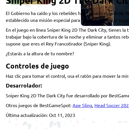
Sniper King 2D The Dark Ci
El Gobierno ha caído y los rebeldes han tomado el control. P
establecido una misión especial para intentar restaurar la paz y
En el juego en línea Sniper King 2D The Dark City, tienes la t
trabajar bajo la cobertura de la noche y eliminar a tantos reb
supone que eres el Rey Francotirador (Sniper King).
¿Estarás a la altura de tu nombre?
Controles de juego
Haz clic para tomar el control, usa el ratón para mover la mira
Desarrolador:
Sniper King 2D The Dark City fue desarrollado por BestGam
Otros juegos de BestGameSpot:
Ape Sling
,
Head Soccer 202
Última actualización: Oct 11, 2023