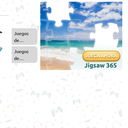
Juegos
de
Arcade
Juegos
de
Zombies