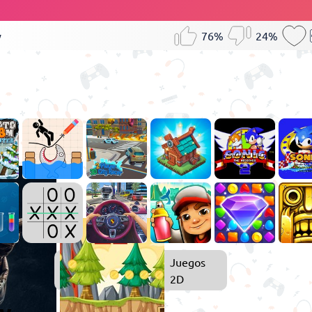
y
76%
24%
Juegos
Juegos
de
2D
Disparos