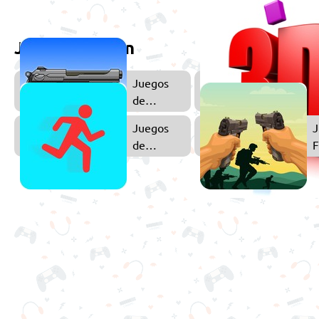
Juega también
Juegos
de
Pistolas
Juegos
J
de
Stickman