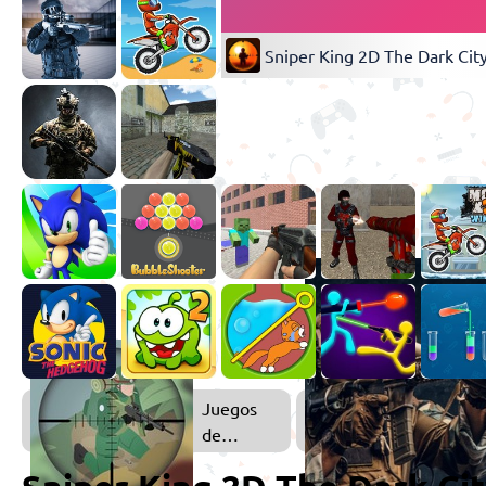
Sniper King 2D The Dark Cit
Juegos
de
Francotiradores