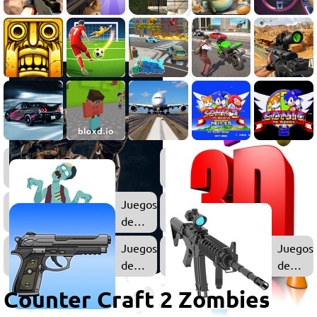
Juegos
Juegos
de
de
Disparos
Minecra
Juegos
de
Zombies
Juegos
Juegos
de
de
Pistolas
Disparo
Counter Craft 2 Zombies
3D