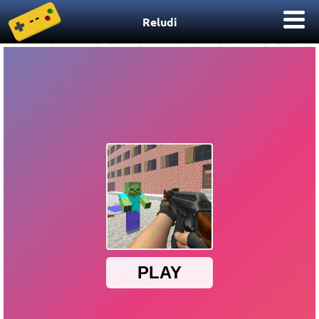
Reludi