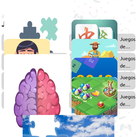
Juega también
Juegos
Juegos
de
de
Puzzle
Mahjon
Juegos
Juegos
Relajantes
de
Granjas
Juegos
Juegos
de
de
Mesa
2048
Juegos
Juegos
de
de
Lógica
Merge