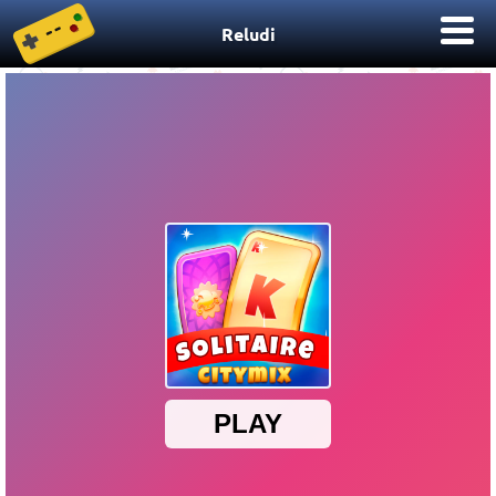
Reludi