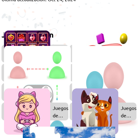
Juega también
Juegos
de
Combinar
Juegos
de
Mesa
Juegos
Multijugador
Juegos
Juegos
de
de
Chicas
Animal