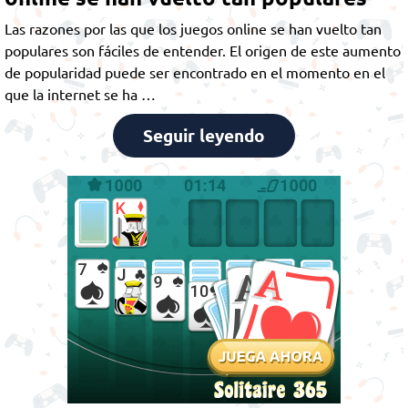
Las razones por las que los juegos online se han vuelto tan
populares son fáciles de entender. El origen de este aumento
de popularidad puede ser encontrado en el momento en el
que la internet se ha …
Seguir leyendo