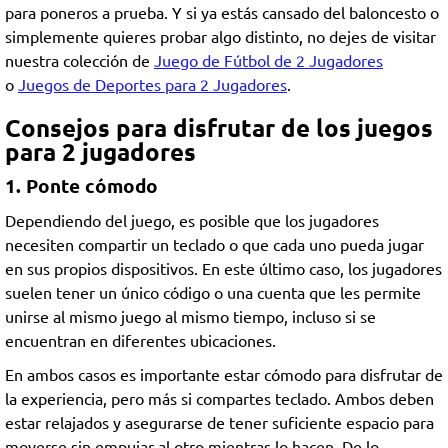
para poneros a prueba. Y si ya estás cansado del baloncesto o
simplemente quieres probar algo distinto, no dejes de visitar
nuestra colección de
Juego de Fútbol de 2 Jugadores
o
Juegos de Deportes para 2 Jugadores
.
Consejos para disfrutar de los juegos
para 2 jugadores
1. Ponte cómodo
Dependiendo del juego, es posible que los jugadores
necesiten compartir un teclado o que cada uno pueda jugar
en sus propios dispositivos. En este último caso, los jugadores
suelen tener un único código o una cuenta que les permite
unirse al mismo juego al mismo tiempo, incluso si se
encuentran en diferentes ubicaciones.
En ambos casos es importante estar cómodo para disfrutar de
la experiencia, pero más si compartes teclado. Ambos deben
estar relajados y asegurarse de tener suficiente espacio para
moverse sin empujar al otro mientras lo hacen. De lo