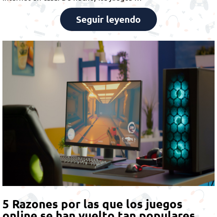
Seguir leyendo
5 Razones por las que los juegos
online se han vuelto tan populares