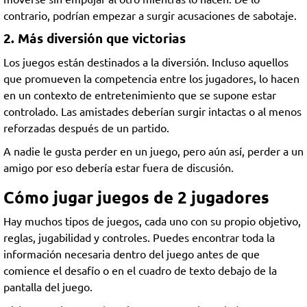
contrario, podrían empezar a surgir acusaciones de sabotaje.
2. Más diversión que victorias
Los juegos están destinados a la diversión. Incluso aquellos
que promueven la competencia entre los jugadores, lo hacen
en un contexto de entretenimiento que se supone estar
controlado. Las amistades deberían surgir intactas o al menos
reforzadas después de un partido.
A nadie le gusta perder en un juego, pero aún así, perder a un
amigo por eso debería estar fuera de discusión.
Cómo jugar juegos de 2 jugadores
Hay muchos tipos de juegos, cada uno con su propio objetivo,
reglas, jugabilidad y controles. Puedes encontrar toda la
información necesaria dentro del juego antes de que
comience el desafío o en el cuadro de texto debajo de la
pantalla del juego.