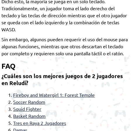
Dicho esto, la mayoría se juega en un solo teclado.
Tradicionalmente, un jugador toma el lado derecho del
teclado y las teclas de dirección mientras que el otro jugador
se queda con el lado izquierdo y la combinación de teclas
WASD.
Sin embargo, algunos pueden requerir el uso del mouse para
algunas funciones, mientras que otros descartan el teclado
por completo y requieren solo una pantalla táctil o el ratón.
FAQ
¿Cuáles son los mejores juegos de 2 jugadores
en Reludi?
Fireboy and Watergirl 1: Forest Temple
Soccer Random
Squid Fighter
Basket Random
Tres en Raya 2 Jugadores
Damas