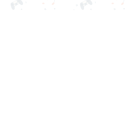
Tus juegos online favoritos están aquí en Reludi. Sin descargas
ni registro. Elige tu juego, cárgalo en tu navegador y juega
gratis al instante. ¡Adictivo, desafiante y divertido!
Juegos Populares
Nuevos Juegos
Categorías de Juegos
Blog
Contactos
Política de Privacidad
Términos de Servicio