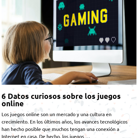
6 Datos curiosos sobre los juegos
online
Los juegos online son un mercado y una cultura en
crecimiento. En los últimos años, los avances tecnológicos
han hecho posible que muchos tengan una conexión a
Internet en casa. De hecho, los juegos …