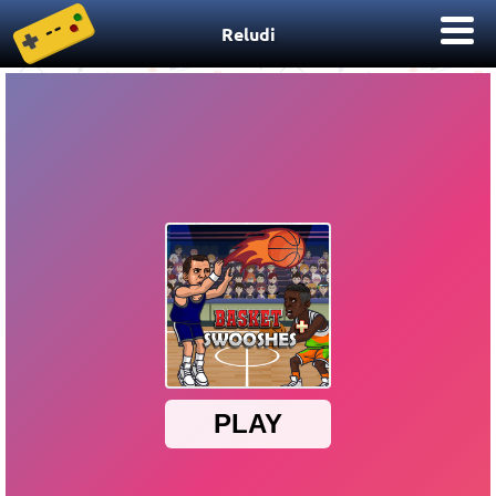
Reludi