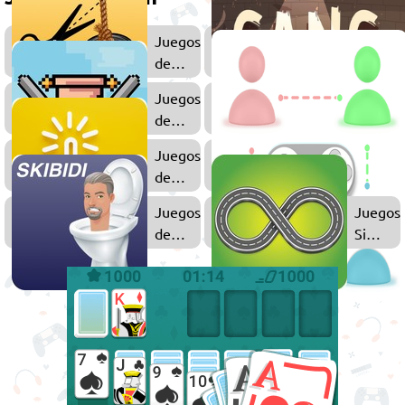
Juegos
de
Física
Juegos
de
Pixel
Juegos
Art
de
Clic
Juegos
Juegos
de
Sin
Skibidi
Fin