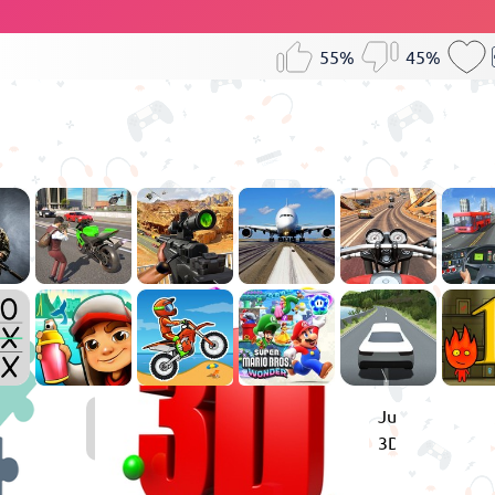
55%
45%
Juegos
Juegos
de
3D
Puzzle