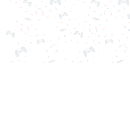
Tus juegos online favoritos están aquí en Reludi. Sin de
Juegos Populares
Nuevos Juegos