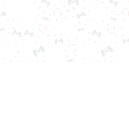
scargas ni registro. Elige tu juego, cárgalo en tu navegador y jue
Contactos
Política de Privacidad