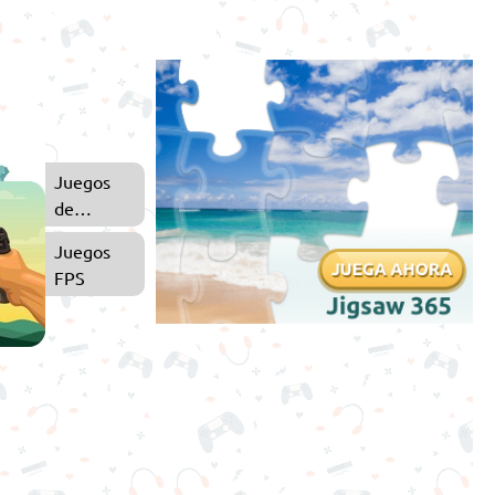
Juegos
de
Zombies
Juegos
FPS