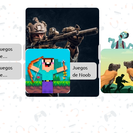
uegos
Juegos
e
de
Huggy
Disparos
uegos
Juegos
Wuggy
e
de Noob
kibidi