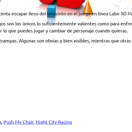
ntenta escapar ileso del laberinto en el juego en línea Labo 3D 
igos son los únicos lo suficientemente valientes como para enfre
por lo que puedes jugar y cambiar de personaje cuando quieras.
 trampas. Algunas son obvias y bien visibles, mientras que otra
a
,
Push My Chair
,
Night City Racing