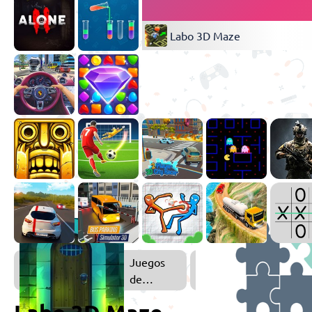
Labo 3D Maze
Juegos
de
Escape