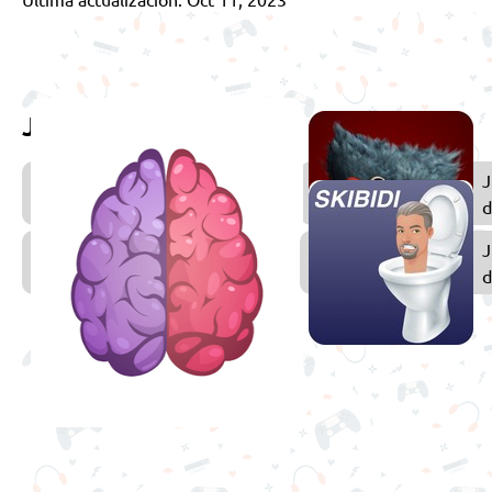
Juega también
Juegos
J
de Terror
d
Juegos
J
de
d
Lógica
S