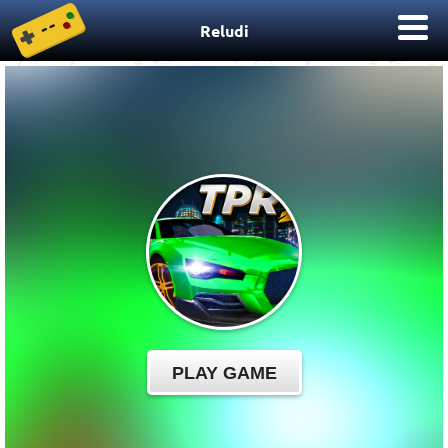
Reludi