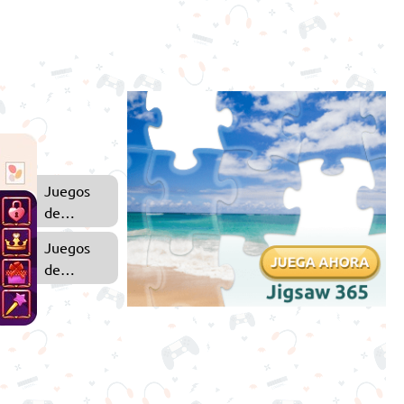
Juegos
de
Decorar
Juegos
Casas
de
Combinar