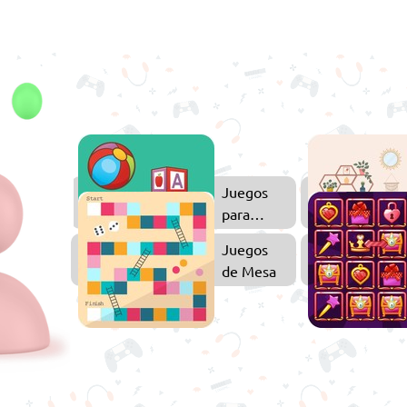
Juegos
Juegos
Multijugador
para
Niños
Juegos
Juegos
de
de Mesa
2
Jugadores