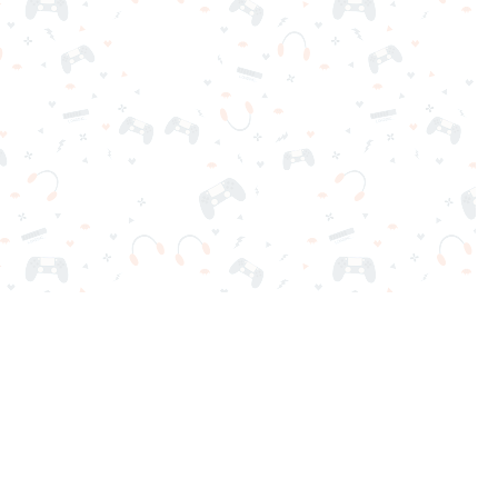
ga gratis al instante. ¡Adictivo, desafiante y divertido!