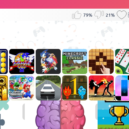
79%
21%
Juegos
Juegos
de
de
Puzzle
Lógica