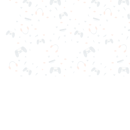
Tus juegos online favoritos están aquí en Reludi. Sin de
Juegos Populares