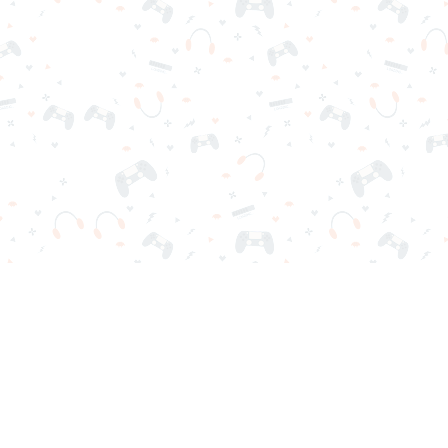
scargas ni registro. Elige tu juego, cárgalo en tu navegador y jue
Contactos