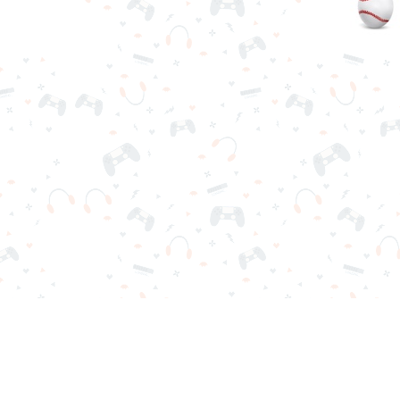
scargas ni registro. Elige tu juego, cárgalo en tu navegador y jue