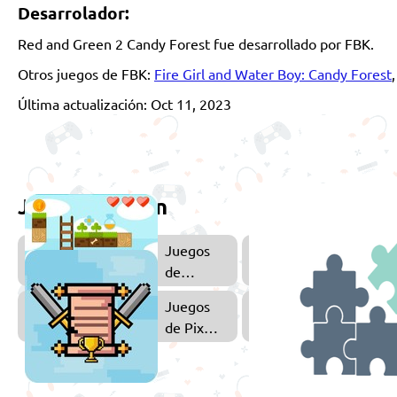
Desarrolador:
Red and Green 2 Candy Forest fue desarrollado por FBK.
Otros juegos de FBK:
Fire Girl and Water Boy: Candy Forest
Última actualización: Oct 11, 2023
Juega también
Juegos
J
de
Plataformas
Juegos
de Pixel
Art