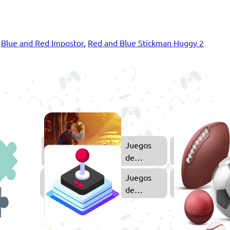
,
Blue and Red Impostor
,
Red and Blue Stickman Huggy 2
uegos
Juegos
2D
de
Aventuras
Juegos
Juegos
de
de
Puzzle
Arcade