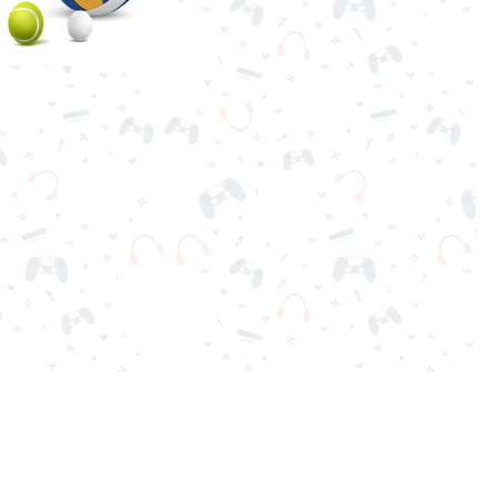
ga gratis al instante. ¡Adictivo, desafiante y divertido!