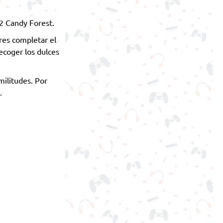
 2 Candy Forest.
res completar el
ecoger los dulces
militudes. Por
.