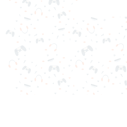
Tus juegos online favoritos están aquí en Reludi. Sin de