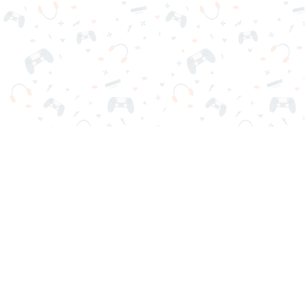
Tus juegos online favoritos están aquí en Reludi. Sin descargas
ni registro. Elige tu juego, cárgalo en tu navegador y juega
gratis al instante. ¡Adictivo, desafiante y divertido!
Juegos Populares
Nuevos Juegos
Categorías de Juegos
Blog
Contactos
Política de Privacidad