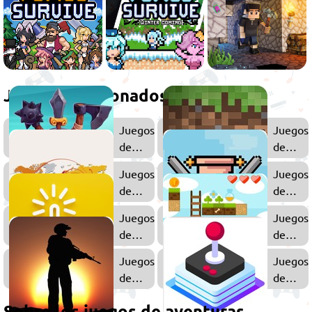
Juegos relacionados
Juegos
Juegos
de
de
Rol
Minecra
Juegos
Juegos
de
de
Estrategia
Pixel
Juegos
Juegos
Art
de
de
Clic
Platafo
Juegos
Juegos
de
de
Acción
Arcade
Sobre los juegos de aventuras