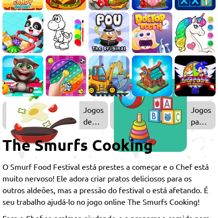
Jogos
Jogos
de
para
Cozinhar
Criança
The Smurfs Cooking
O Smurf Food Festival está prestes a começar e o Chef está
muito nervoso! Ele adora criar pratos deliciosos para os
outros aldeões, mas a pressão do festival o está afetando. É
seu trabalho ajudá-lo no jogo online The Smurfs Cooking!
Faça o Chef se acalmar, ajudando-o a preparar a comida para