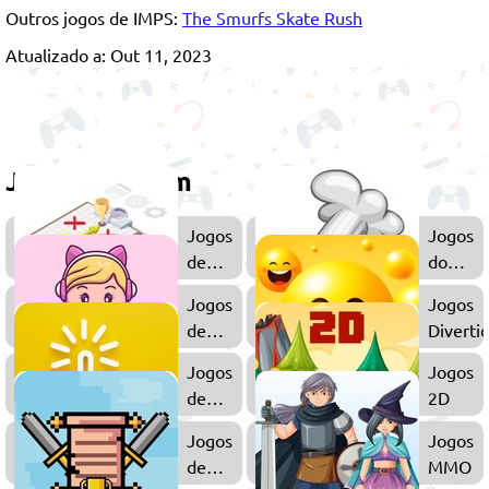
Outros jogos de IMPS:
The Smurfs Skate Rush
Atualizado a: Out 11, 2023
Jogue também
Jogos
Jogos
de
do
Gerenciamento
Papa's
Jogos
Jogos
de
Diverti
Meninas
Jogos
Jogos
de
2D
Clicker
Jogos
Jogos
de
MMO