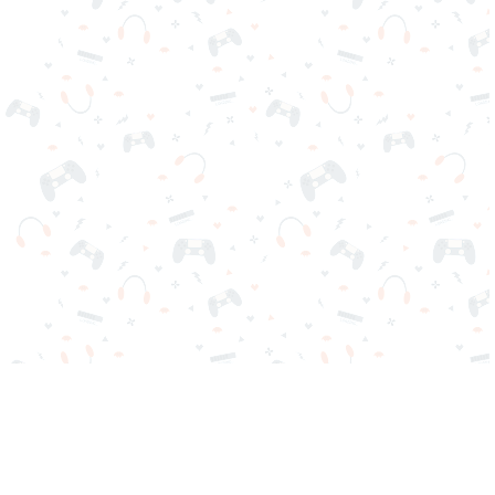
Seus jogos online favoritos estão aqui no Reludi. Não precisa
baixar ou iniciar sessão. Escolha o jogo, carregue-o em seu
navegador e jogue grátis de imediato. Viciante, desafiador e
divertido!