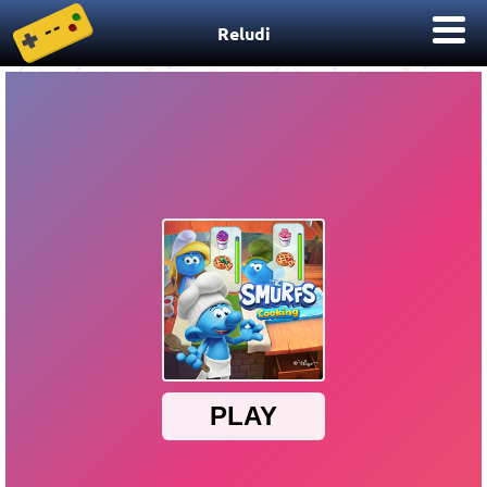
Reludi