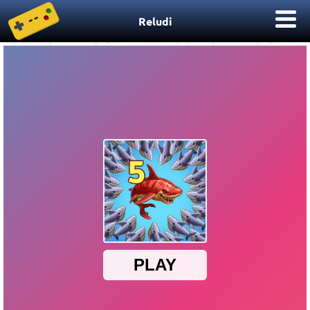
Reludi