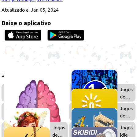
Atualizado a: Jan 05, 2024
Baixe o aplicativo
Jogue também
Jogos
Jogos
de
de
2048
Númer
Jogos
Jogos
de
de
Quebra-
Clicker
Jogos
Jogos
Cabeça
de
Idle