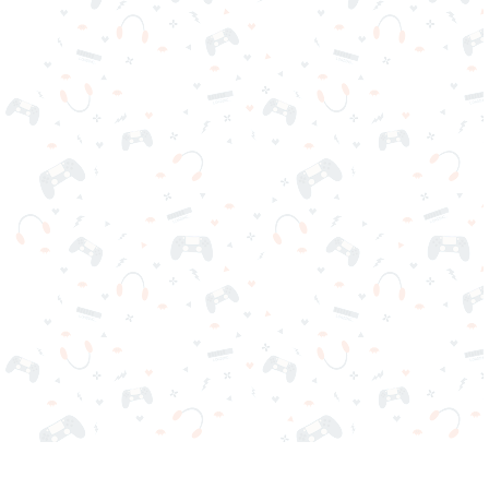
Seus jogos online favoritos estão aqui no Reludi. Não precisa