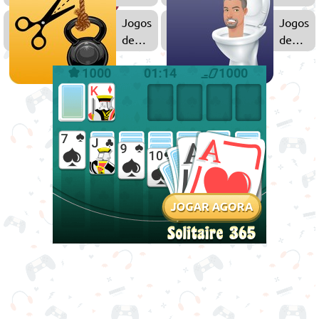
Fadas
Jogos
Jogos
de
de
Física
Skibidi