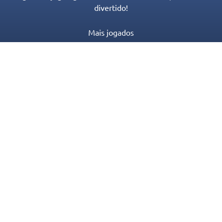
divertido!
Mais jogados
Novos Jogos
Categorias de Jogos
Blog
Contato
Política de Privacidade
Termos de serviço
© 2016-2022 Appgeneration. All Rights Reserved.