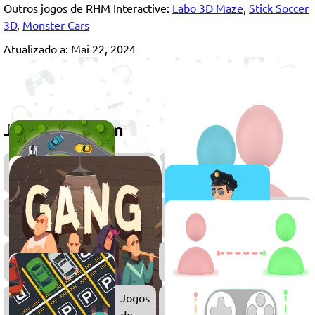
Outros jogos de RHM Interactive:
Labo 3D Maze
,
Stick Soccer
3D
,
Monster Cars
Atualizado a: Mai 22, 2024
Jogue também
Jogos
de
Drift
Jogos
Jogos
de
de
Simulador
Polícia
Jogos
Jogos
de
de
Meninos
Caminh
Jogos
de