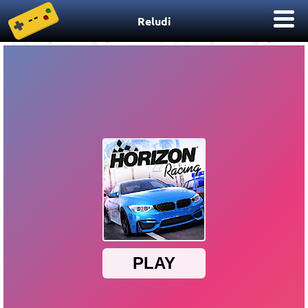
Reludi