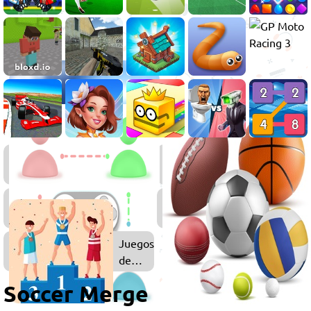
Juegos
Juegos
de
de
Fútbol
Merge
Juegos
Multijugador
Juegos
de
Deportes
Soccer Merge
Multijugador