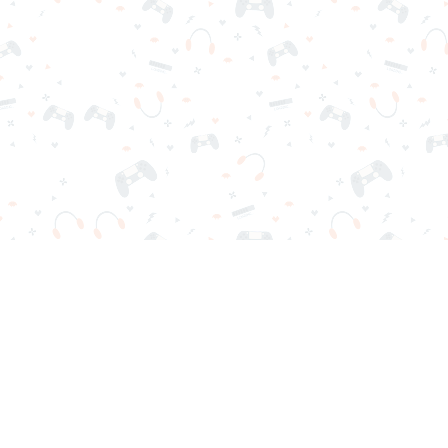
scargas ni registro. Elige tu juego, cárgalo en tu navegador y jue
Contactos
Política de Privacidad