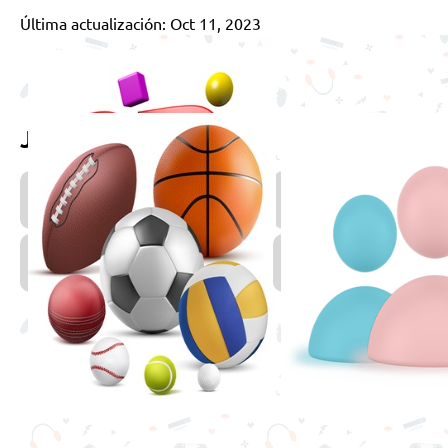
Última actualización: Oct 11, 2023
Juega también
Juegos
J
3D
d
C
Juegos
de
Deportes