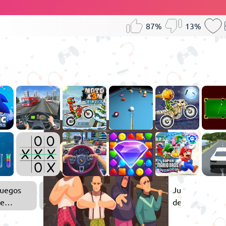
87%
13%
uegos
Juegos
e
de
abilidad
Chicos