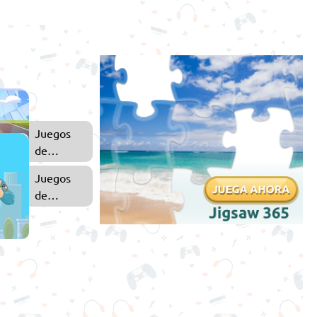
Juegos
de
Simulación
Juegos
de
Policías