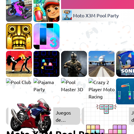
Moto X3M Pool Party
Juegos
J
de
d
Motos
H