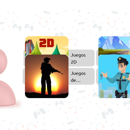
uegos
Juegos
e
2D
arreras
Juegos
Juegos
de
de
2
Acción
Jugadores