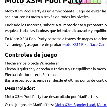
Moto X3M Pool Party
Moto X3M Pool Party es un emocionante juego de evitar las
acelerar con tu moto a través de todos los niveles.
Enciende los motores, súbete a tu motocicleta y prepárate pa
esquivar todas las láminas que intentan alcanzarte y equilib
En Moto X3M Pool Party correrás a través de mapas relaciona
“veraniego”, asegúrate de probar
Moto X3M Bike Race Gam
Controles de juego
Flecha arriba o tecla W: acelerar
Flecha izquierda y derecha o teclas A y D: equilibrar la moto
Flecha inferior o tecla S: frenar
Barra espaciadora: empezar desde el último punto de contro
Desarrolador:
Moto X3M Pool Party fue desarrollado por MadPuffers.
Otros juegos de MadPuffers:
Moto X3M Spooky Land
,
Moto 