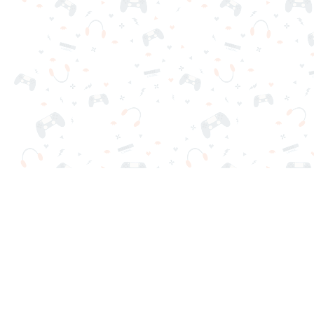
Tus juegos online favoritos están aquí en Reludi. Sin de
Juegos Populares
Nuevos Juegos