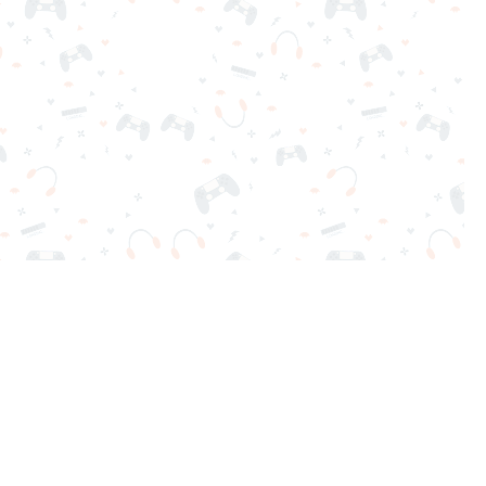
ga gratis al instante. ¡Adictivo, desafiante y divertido!