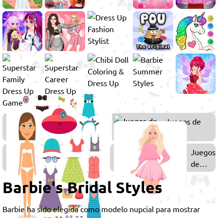
Juegos de
Juegos de
Barbie
Bodas
Juegos
Juegos
de
de
Vestir
Vestir
Barbie's Bridal Styles
a
Barbie
Barbie ha sido elegida como modelo nupcial para mostrar