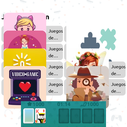
Juega también
Juegos
Juegos
de
de
Chicas
Maquill
Juegos
de
Princesas
Juegos
Juegos
de
de
Clic
Hadas
Juegos
Juegos
de
de
Amor
Objeto
Ocultos