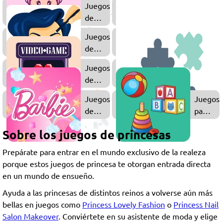
Juegos
de
Chicas
Juegos
Juegos
de
de
Maquillaje
Bodas
Juegos
de
Amor
Juegos
Juegos
de
para
Barbie
Niños
Sobre los juegos de princesas
Prepárate para entrar en el mundo exclusivo de la realeza
porque estos juegos de princesa te otorgan entrada directa
en un mundo de ensueño.
Ayuda a las princesas de distintos reinos a volverse aún más
bellas en juegos como
Princess Lovely Fashion
o
Princess Nail
Salon Makeover
. Conviértete en su asistente de moda y elige