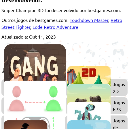
Desenvolvedor:
Sniper Champion 3D foi desenvolvido por bestgames.com.
Outros jogos de bestgames.com:
Touchdown Master
,
Retro
Street Fighter
,
Lode Retro Adventure
Atualizado a: Out 11, 2023
Jogue também
Jogos
Jogos
de
2D
Meninos
Jogos
Jogos
de
FPS
Stickman
Jogos
Jogos
Multiplayer
de