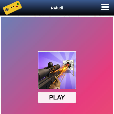
Reludi