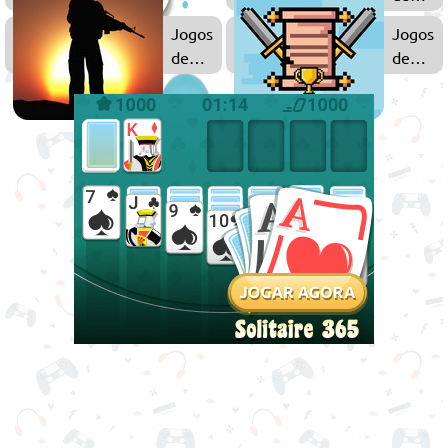
Zumbi
Jogos
Jogos
de
de
Ação
Pixel