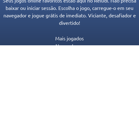
Seus jogos online favoritos estão aqui no Reludi. Não precisa
baixar ou iniciar sessão. Escolha o jogo, carregue-o em seu
navegador e jogue grátis de imediato. Viciante, desafiador e
divertido!
Mais jogados
Novos Jogos
Categorias de Jogos
Blog
Contato
Política de Privacidade
Termos de serviço
© 2016-2022 Appgeneration. All Rights Reserved.