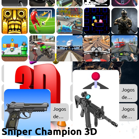
Jogos
de
Sniper
Jogos
Jogos
3D
de
Arcade
Jogos
Jogos
de
de
Armas
Tiro
Sniper Champion 3D
3D