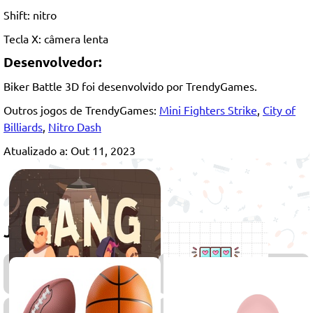
Shift: nitro
Tecla X: câmera lenta
Desenvolvedor:
Biker Battle 3D foi desenvolvido por TrendyGames.
Outros jogos de TrendyGames:
Mini Fighters Strike
,
City of
Billiards
,
Nitro Dash
Atualizado a: Out 11, 2023
Jogue também
Jogos
Jogos
de
de
Meninos
Habilid
Jogos
Jogos