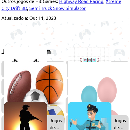
Outros jogos de Hit Games:
Highway Road Racing
,
Xtreme
City Drift 3D
,
Semi Truck Snow Simulator
Atualizado a: Out 11, 2023
Jogue também
Jogos
Jogos
de
de
Corrida
Habilid
Jogos
Jogos
2D
de
Simula
Jogos
de
Esportes
Jogos
Jogos
de
de