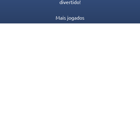
divertido!
Mais jogados
Novos Jogos
Categorias de Jogos
Blog
Contato
Política de Privacidade
Termos de serviço
© 2016-2022 Appgeneration. All Rights Reserved.