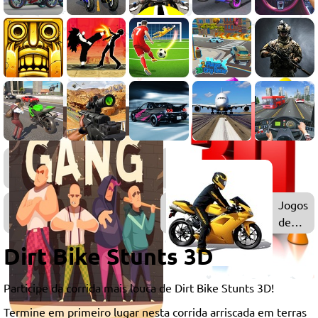
Jogos
de
Moto
Jogos
Jogos
de
de
Meninos
Moto
Dirt Bike Stunts 3D
3D
Participe da corrida mais louca de Dirt Bike Stunts 3D!
Termine em primeiro lugar nesta corrida arriscada em terras