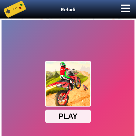
Reludi