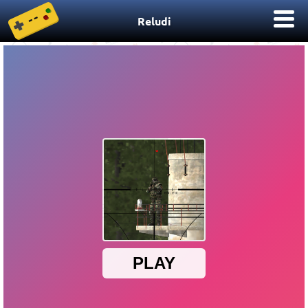
Reludi