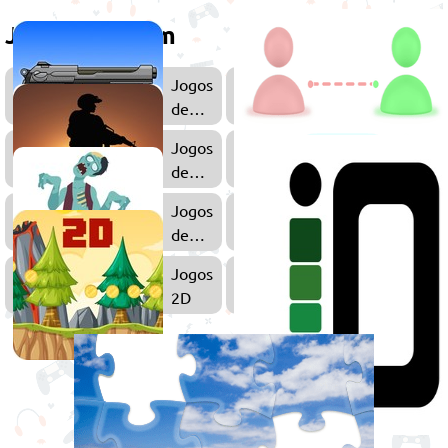
Jogue também
Jogos
Jogos
de
FPS
Armas
Jogos
de
Ação
Jogos
Jogos
de
de
Zumbi
Guerra
Jogos
2D