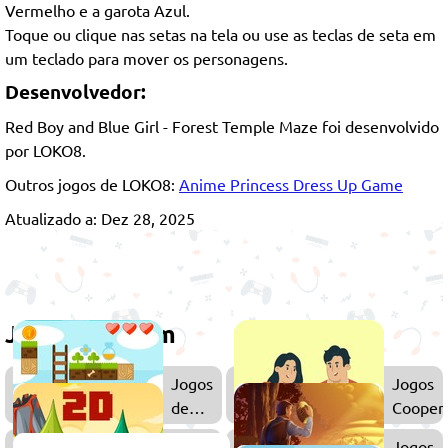
Vermelho e a garota Azul.
Toque ou clique nas setas na tela ou use as teclas de seta em
um teclado para mover os personagens.
Desenvolvedor:
Red Boy and Blue Girl - Forest Temple Maze foi desenvolvido
por LOKO8.
Outros jogos de LOKO8:
Anime Princess Dress Up Game
Atualizado a: Dez 28, 2025
Jogue também
Jogos
Jogos
de
Coopera
Plataforma
Jogos
Jogos