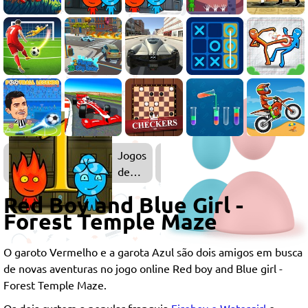
Jogos
de
Fogo
Red Boy and Blue Girl -
e
Forest Temple Maze
Água
O garoto Vermelho e a garota Azul são dois amigos em busca
de novas aventuras no jogo online Red boy and Blue girl -
Forest Temple Maze.
Os dois curtem a popular franquia
Fireboy e Watergirl
e,