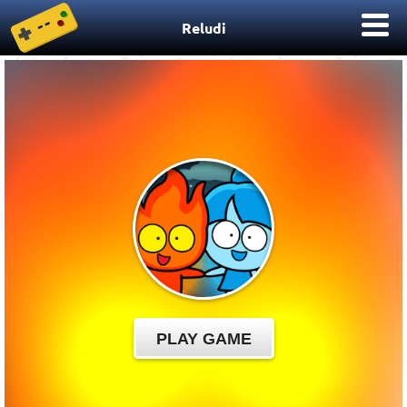
Reludi