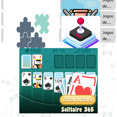
2D
de
Aventu
Jogos
Jogos
de
de
Zumbi
Pixel
Jogos
Jogos
de
de
Puzzle
Arcade