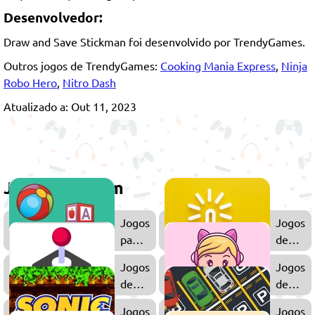
Desenvolvedor:
Draw and Save Stickman foi desenvolvido por TrendyGames.
Outros jogos de TrendyGames:
Cooking Mania Express
,
Ninja
Robo Hero
,
Nitro Dash
Atualizado a: Out 11, 2023
Jogue também
Jogos
Jogos
para
de
Crianças
Clicker
Jogos
Jogos
de
de
Arcade
Menina
Jogos
Jogos