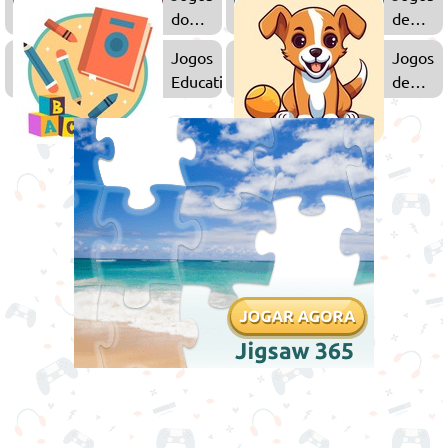
do
de
Sonic
Estacio
Jogos
Jogos
Educativos
de
Cachor