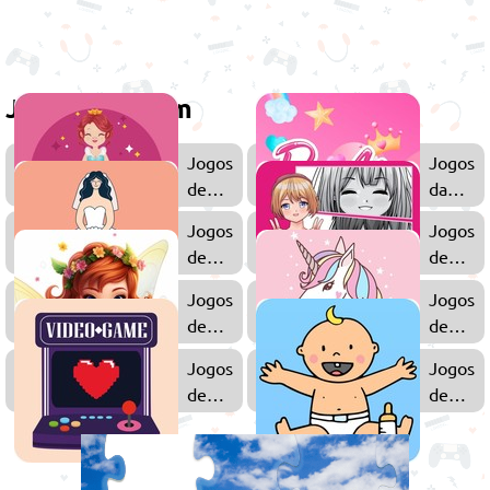
Jogue também
Jogos
Jogos
de
da
Princesas
Barbie
Jogos
Jogos
de
de
Casamento
Anime
Jogos
Jogos
de
de
Fadas
Unicórn
Jogos
Jogos
de
de
Amor
Bebê