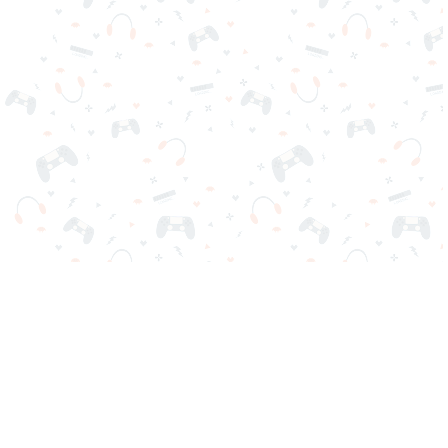
Seus jogos online favoritos estão aqui no Reludi. Não precisa
baixar ou iniciar sessão. Escolha o jogo, carregue-o em seu
navegador e jogue grátis de imediato. Viciante, desafiador e
divertido!
Mais jogados