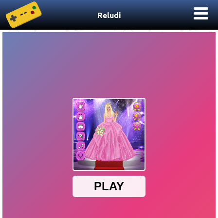
Reludi