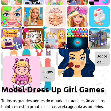
Jogos
Jogos
de
de
Vestir
Maqui
Jogos
de
Meninas
Model Dress Up Girl Games
Todos os grandes nomes do mundo da moda estão aqui, os
holofotes estão prontos e a passarela aguarda as modelos.