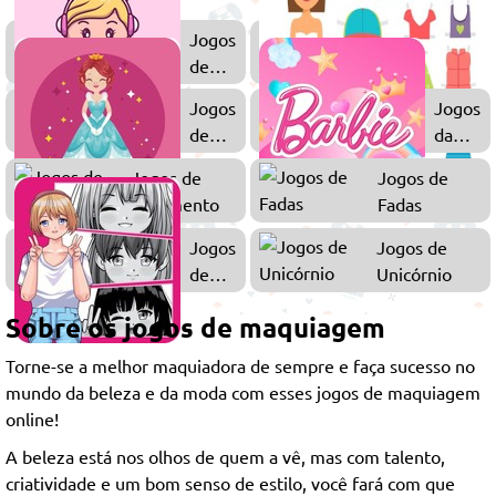
Jogos
de
Meninas
Jogos
Jogos
de
da
Princesas
Barbie
Jogos de
Jogos de
Casamento
Fadas
Jogos
Jogos de
de
Unicórnio
Anime
Sobre os jogos de maquiagem
Torne-se a melhor maquiadora de sempre e faça sucesso no
mundo da beleza e da moda com esses jogos de maquiagem
online!
A beleza está nos olhos de quem a vê, mas com talento,
criatividade e um bom senso de estilo, você fará com que