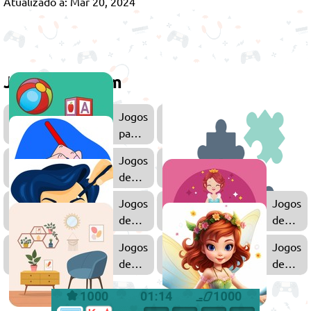
Atualizado a: Mar 20, 2024
Jogue também
Jogos
Jogos
para
de
Crianças
Menina
Jogos
de
Desenhar
Jogos
Jogos
de
de
Maquiagem
Princes
Jogos
Jogos
de
de
Decoração
Fadas