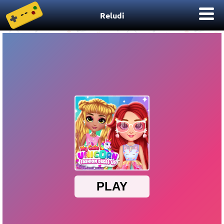
Reludi