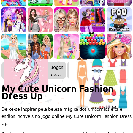
Jogos
de
Unicórnio
My Cute Unicorn Fashion
Dress Up
Deixe-se inspirar pela beleza mágica dos unicórnios e crie
estilos incríveis no jogo online My Cute Unicorn Fashion Dress
Up.
Ajude quatro amigas a renovar seus estilos de moda, dando-