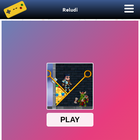
Reludi