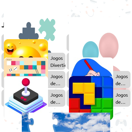
Jogue também
Jogos
Jogos
de
de
Puzzle
Númer
Jogos
Divertidos
Jogos
Jogos
de
de
Tabuleiro
Desenh
Jogos
Jogos
de
de
Arcade
Blocos