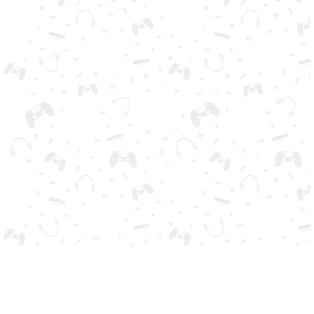
Seus jogos online favoritos estão aqui no Reludi. Não precisa
baixar ou iniciar sessão. Escolha o jogo, carregue-o em seu
navegador e jogue grátis de imediato. Viciante, desafiador e