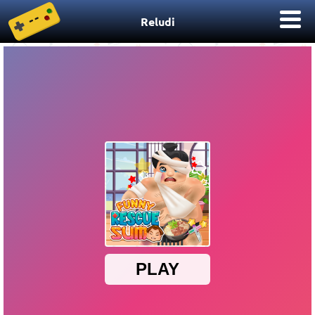
Reludi