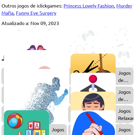
Outros jogos de iclickgames:
Princess Lovely Fashion
,
Murder
Mafia
,
Funny Eye Surgery
Atualizado a: Nov 09, 2023
Jogue também
Jogos
Jogos
de
de
Quebra-
Física
Jogos
Jogos
Cabeça
de
de
2
Arcade
Jogos
Jogos
Jogadores
de
Relaxan
Correr
Jogos
Jogos