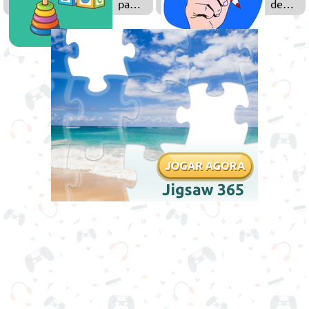
para
de
Crianças
Desenh