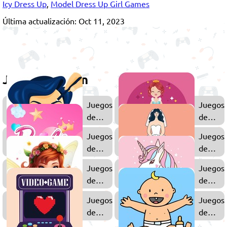
Icy Dress Up
,
Model Dress Up Girl Games
Última actualización: Oct 11, 2023
Juega también
Juegos
Juegos
de
de
Maquillaje
Princes
Juegos
Juegos
de
de
Barbie
Bodas
Juegos
Juegos
de
de
Hadas
Unicorn
Juegos
Juegos
de
de
Amor
Bebés