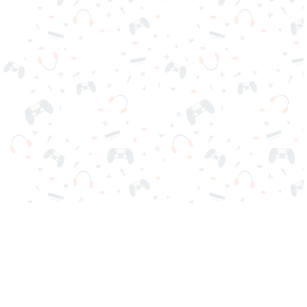
Tus juegos online favoritos están aquí en Reludi. Sin descargas
ni registro. Elige tu juego, cárgalo en tu navegador y juega
gratis al instante. ¡Adictivo, desafiante y divertido!
Juegos Populares