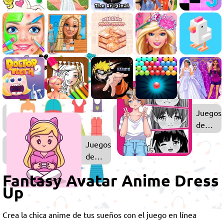
Juegos
Juegos
de
de
Vestir
Anime
Juegos
de
Chicas
Fantasy Avatar Anime Dress
Up
Crea la chica anime de tus sueños con el juego en línea