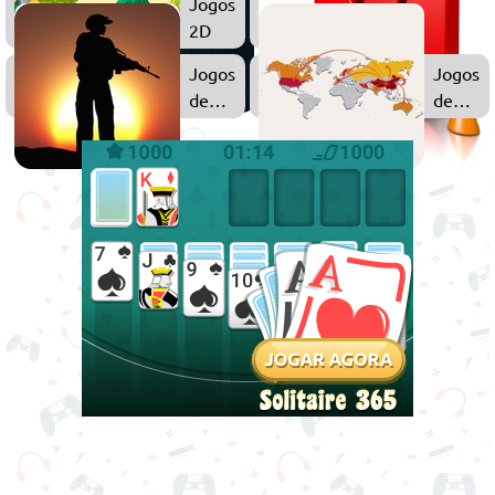
Jogos
2D
Jogos
Jogos
de
de
Ação
Estraté