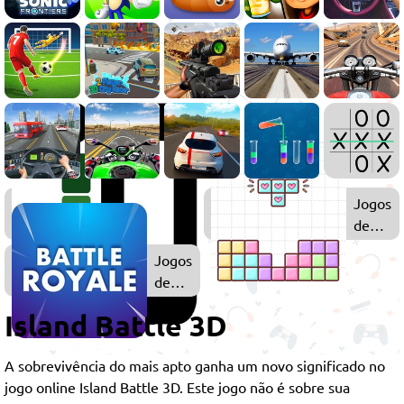
Jogos
Jogos
IO
de
Habilid
Jogos
de
Battle
Island Battle 3D
Royale
A sobrevivência do mais apto ganha um novo significado no
jogo online Island Battle 3D. Este jogo não é sobre sua