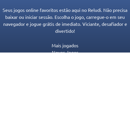
Seus jogos online favoritos estão aqui no Reludi. Não precisa
baixar ou iniciar sessão. Escolha o jogo, carregue-o em seu
navegador e jogue grátis de imediato. Viciante, desafiador e
divertido!
Mais jogados
Novos Jogos
Categorias de Jogos
Blog
Contato
Política de Privacidade
Termos de serviço
© 2016-2022 Appgeneration. All Rights Reserved.