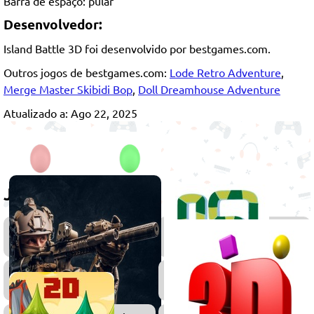
Barra de espaço: pular
Desenvolvedor:
Island Battle 3D foi desenvolvido por bestgames.com.
Outros jogos de bestgames.com:
Lode Retro Adventure
,
Merge Master Skibidi Bop
,
Doll Dreamhouse Adventure
Atualizado a: Ago 22, 2025
Jogue também
Jogos
Jogos
Multiplayer
da
Cobrin
Jogos
Jogos
de
de
Tiro
Sobrevi