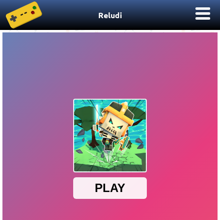
Reludi