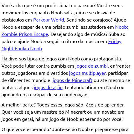
Você acha que é um profissional no parkour? Mostre seus
movimentos enquanto Noob salta, gira e se desvia de
obstáculos em
Parkour World
. Sentindo-se corajoso? Ajude
Noob a escapar de uma prisão zumbi assustadora em
Noob:
Zombie Prison Escape
. Desejando algo de música? Suba ao
palco e ajude Noob a seguir o ritmo da música em
Friday
Night Funkin Noob
.
Há diversos tipos de jogos com Noob como protagonista.
Você pode lutar contra zumbis em
jogos de zumbi
, enfrentar
outros jogadores em divertidos
jogos multiplayer
, participar
de diferentes mundo e
jogos de Minecraft
ou até mesmo se
juntar a alguns
jogos de ação
, tentando atirar em Noob ou
ajudando-o a escapar de sua condenação.
A melhor parte? Todos esses jogos são fáceis de aprender.
Quer você seja um mestre do Minecraft ou um novato em
jogos em geral, há um jogo de Noob esperando por você!
O que você esperando? Junte-se ao Noob e prepare-se para