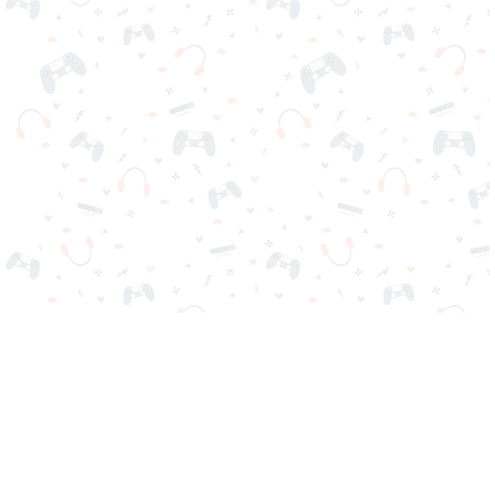
Seus jogos online favoritos estão aqui no Reludi. Não precisa
baixar ou iniciar sessão. Escolha o jogo, carregue-o em seu
navegador e jogue grátis de imediato. Viciante, desafiador e
divertido!
Mais jogados