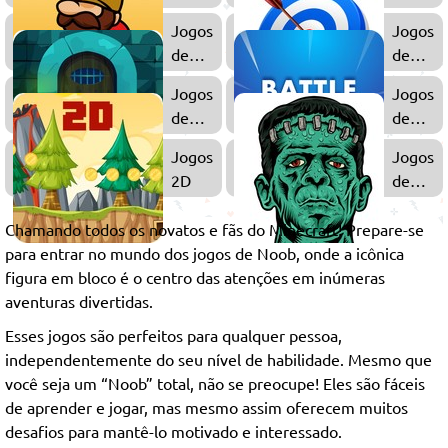
Minecraft
Zumbi
Jogos
Jogos
de
de
Minas
Arco
Jogos
Jogos
e
de
de
Flecha
Escape
Battle
Jogos
Jogos
Royale
2D
de
Terror
Chamando todos os novatos e fãs do Minecraft! Prepare-se
para entrar no mundo dos jogos de Noob, onde a icônica
figura em bloco é o centro das atenções em inúmeras
aventuras divertidas.
Esses jogos são perfeitos para qualquer pessoa,
independentemente do seu nível de habilidade. Mesmo que
você seja um “Noob” total, não se preocupe! Eles são fáceis
de aprender e jogar, mas mesmo assim oferecem muitos
desafios para mantê-lo motivado e interessado.