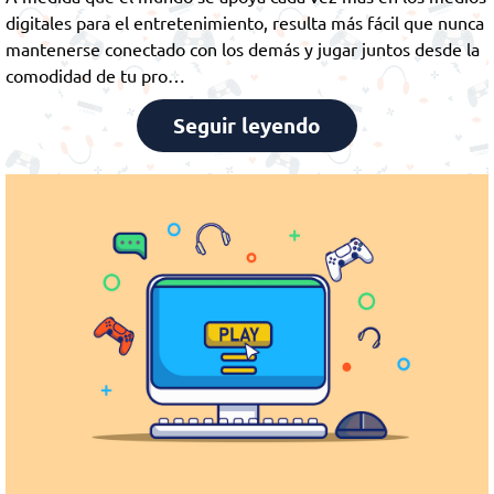
digitales para el entretenimiento, resulta más fácil que nunca
mantenerse conectado con los demás y jugar juntos desde la
comodidad de tu pro…
Seguir leyendo