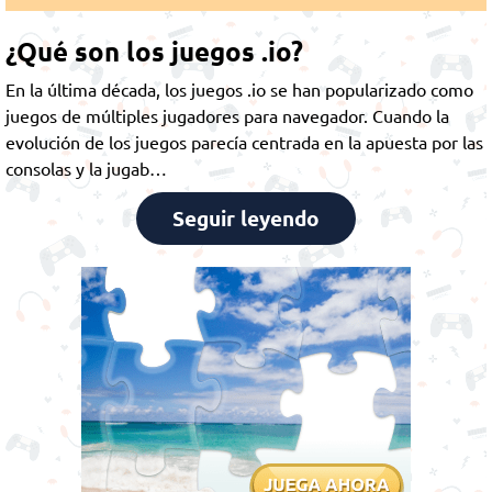
¿Qué son los juegos .io?
En la última década, los juegos .io se han popularizado como
juegos de múltiples jugadores para navegador. Cuando la
evolución de los juegos parecía centrada en la apuesta por las
consolas y la jugab…
Seguir leyendo