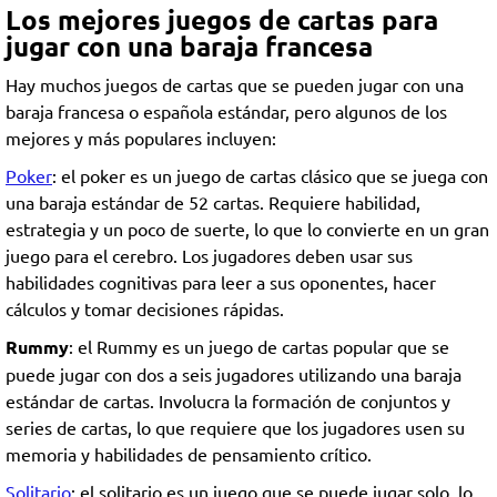
Los mejores juegos de cartas para
jugar con una baraja francesa
Hay muchos juegos de cartas que se pueden jugar con una
baraja francesa o española estándar, pero algunos de los
mejores y más populares incluyen:
Poker
: el poker es un juego de cartas clásico que se juega con
una baraja estándar de 52 cartas. Requiere habilidad,
estrategia y un poco de suerte, lo que lo convierte en un gran
juego para el cerebro. Los jugadores deben usar sus
habilidades cognitivas para leer a sus oponentes, hacer
cálculos y tomar decisiones rápidas.
Rummy
: el Rummy es un juego de cartas popular que se
puede jugar con dos a seis jugadores utilizando una baraja
estándar de cartas. Involucra la formación de conjuntos y
series de cartas, lo que requiere que los jugadores usen su
memoria y habilidades de pensamiento crítico.
Solitario
: el solitario es un juego que se puede jugar solo, lo