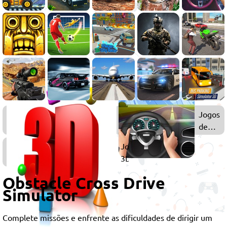
Jogos
Jogos
de
de
Caminhão
Simula
Jogos
3D
Obstacle Cross Drive
Simulator
Complete missões e enfrente as dificuldades de dirigir um