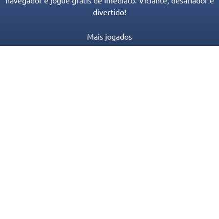
navegador e jogue grátis de imediato. Viciante, desafiador e
divertido!
Mais jogados
Novos Jogos
Categorias de Jogos
Blog
Contato
Política de Privacidade
Termos de serviço
© 2016-2022 Appgeneration. All Rights Reserved.