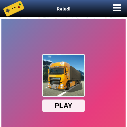
Reludi