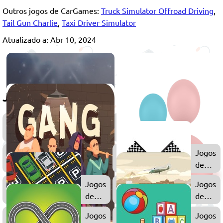
Outros jogos de CarGames:
Truck Simulator Offroad Driving
,
Tail Gun Charlie
,
Taxi Driver Simulator
Atualizado a: Abr 10, 2024
Jogue também
Jogos
de
Carros
Jogos
Jogos
de
de
Meninos
Corrida
Jogos
Jogos
de
de
Estacionar
Guerra
Jogos
Jogos