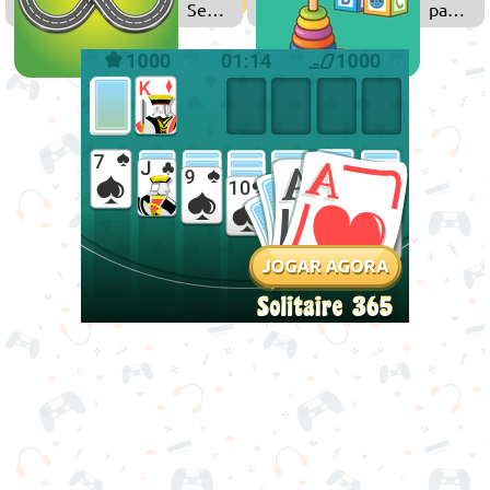
Sem
para
Fim
Criança