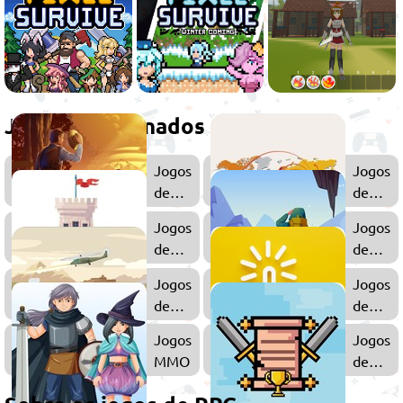
Jogos relacionados
Jogos
Jogos
de
de
Aventura
Estraté
Jogos
Jogos
de
de
Defender
Sobrevi
Jogos
Jogos
a
de
de
Torre
Guerra
Clicker
Jogos
Jogos
MMO
de
Pixel