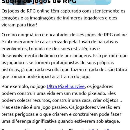
Sobre os jogos de RPG
Os jogos de RPG online têm capturado consistentemente os
corações e as imaginações de inúmeros jogadores e eles
vieram para ficar!
O reino enigmático e encantador desses jogos de RPG online
é intrinsecamente caracterizado pela fusão de narrativas
envolventes, tomada de decisões estratégicas e
desenvolvimento dinâmico de personagens. Isso permite que
os jogadores se tornem protagonistas de suas próprias
histórias, já que cada escolha que fazem e cada decisão tática
que tomam pode impactar a trama do jogo.
Por exemplo, no jogo
Ultra Pixel Survive
, os jogadores
podem construir uma vida em um mundo pixelado. Eles
podem coletar recursos, construir uma casa, criar objetos...
Mas este não é um jogo passivo. Os jogadores viverão em
terras perigosas e o que criarem e construírem pode fazer
uma diferença significativa quando estiverem sob ataque.