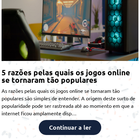
5 razões pelas quais os jogos online
se tornaram tão populares
As razões pelas quais os jogos online se tornaram tão
populares são simples de entender. A origem deste surto de
popularidade pode ser rastreada até ao momento em que a
internet ficou amplamente disp…
Continuar a ler