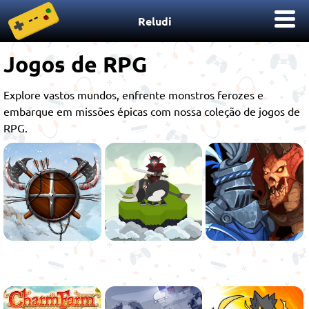
Reludi
Jogos de RPG
Explore vastos mundos, enfrente monstros ferozes e
embarque em missões épicas com nossa coleção de jogos de
RPG.