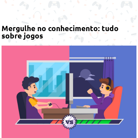
Mergulhe no conhecimento: tudo
sobre jogos