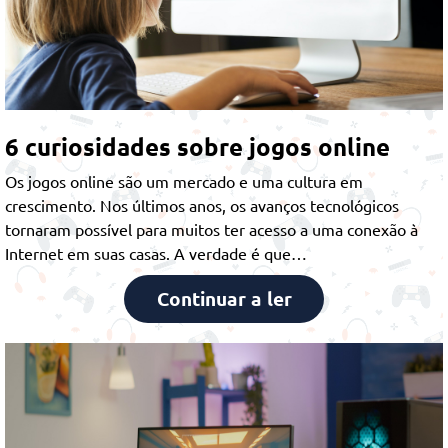
6 curiosidades sobre jogos online
Os jogos online são um mercado e uma cultura em
crescimento. Nos últimos anos, os avanços tecnológicos
tornaram possível para muitos ter acesso a uma conexão à
Internet em suas casas. A verdade é que…
Continuar a ler